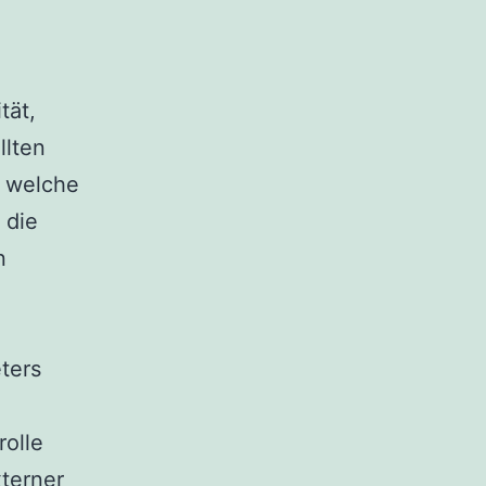
tät,
llten
, welche
 die
n
ters
rolle
xterner