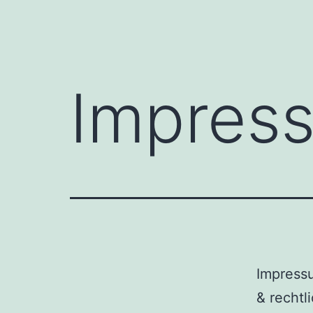
Impres
Impress
& rechtl