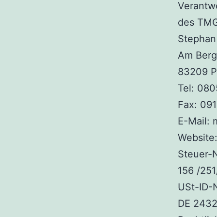
Verantwo
des TMG
Stephan
Am Berg
83209 P
Tel: 080
Fax: 09
E-Mail:
Website
Steuer-N
156 /25
USt-ID-N
DE 243