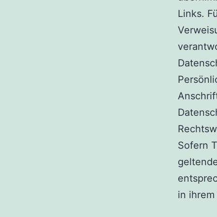
Links. F
Verweisu
verantwo
Datensc
Persönli
Anschrif
Datensc
Rechtsw
Sofern T
geltende
entsprec
in ihrem