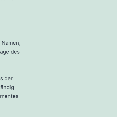
, Namen,
lage des
s der
tändig
kumentes