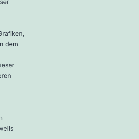
ser
Grafiken,
en dem
ieser
eren
n
weils