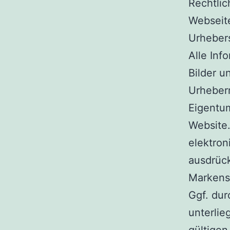
Rechtli
Webseit
Urheber
Alle Inf
Bilder u
Urheberr
Eigentum
Website.
elektron
ausdrück
Markens
Ggf. du
unterli
gültigen