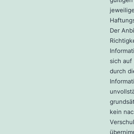
jeweilig
Haftung
Der Anbi
Richtigk
Informa
sich auf
durch d
Informat
unvollst
grundsät
kein nac
Verschul
übernimm